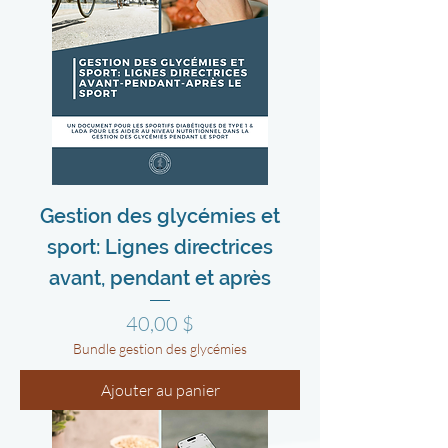
Gestion des glycémies et
sport: Lignes directrices
avant, pendant et après
Prix
40,00 $
Bundle gestion des glycémies
Ajouter au panier