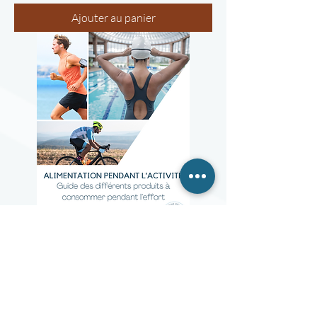
Ajouter au panier
Produits pour sportifs à
l'effort
Prix
9,99 $