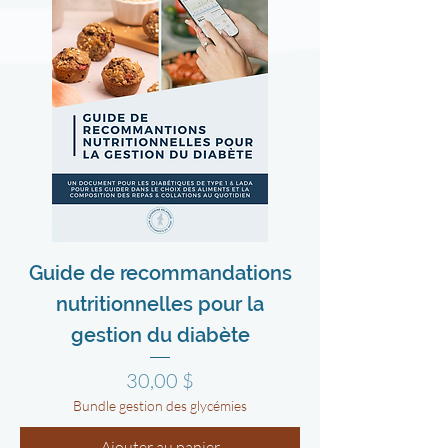
Guide de recommandations
nutritionnelles pour la
gestion du diabète
Prix
30,00 $
Bundle gestion des glycémies
Ajouter au panier