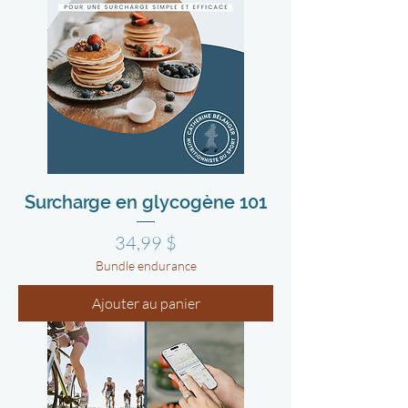
Surcharge en glycogène 101
Prix
34,99 $
Bundle endurance
Ajouter au panier