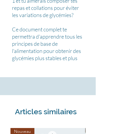
1 et tu aimerais composer tes
repas et collations pour éviter
les variations de glycémies?
Ce document complet te
permettra d'apprendre tous les
principes de base de
l'alimentation pour obtenir des
glycémies plus stables et plus
d'énergie au quotidien.
En plus de recommandations
nutritionnelles, ce guide
contient:
Plus de 10 idées de déjeuner
équilibré et nutritif
Des idées de collations à
Articles similaires
consommer en journée et en
soirée
Plus de 20 idées de recettes
Nouveau