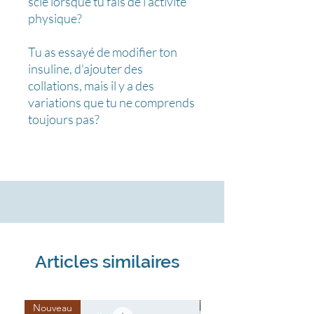
scie lorsque tu fais de l'activité
physique?
Tu as essayé de modifier ton
insuline, d'ajouter des
collations, mais il y a des
variations que tu ne comprends
toujours pas?
Ce document
renferme toutes
les informations et des outils
concrets
pour t'aider à mieux
comprendre tes glycémies et les
contrôler AVANT-PENDANT-
APRÈS l'activité.
Articles similaires
En plus, il contient:
- Les recommandations en
terme de besoins en glucides
Nouveau